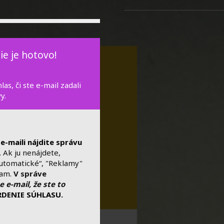
ie je hotovo!
as, či ste e-mail zadali
y.
e-maili nájdite správu
. Ak ju nenájdete,
Automatické“, "Reklamy"
tam.
V správe
e e-mail, že ste to
VRDENIE SÚHLASU.