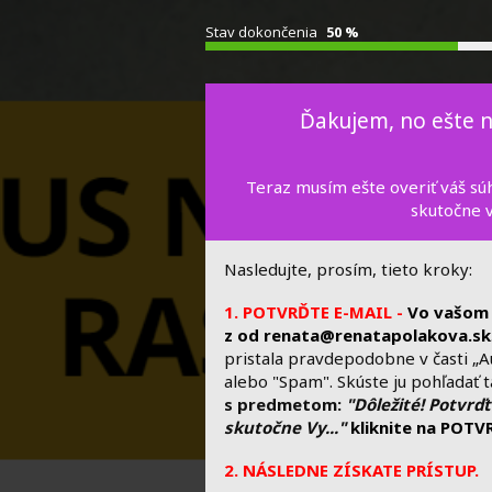
Stav dokončenia
50 %
Ďakujem, no ešte n
Teraz musím ešte overiť váš súhl
skutočne v
Nasledujte, prosím, tieto kroky:
1.
POTVRĎTE E-MAIL
-
Vo vašom 
z od renata@renatapolakova.sk
pristala pravdepodobne v časti „
alebo "Spam". Skúste ju pohľadať 
s predmetom:
"Dôležité! Potvrďt
skutočne Vy..."
kliknite na POT
2. NÁSLEDNE ZÍSKATE PRÍSTUP.