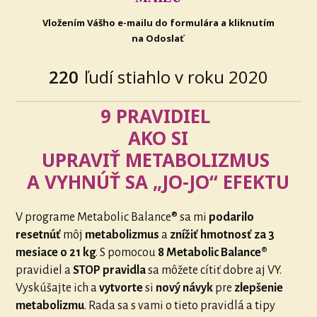
Vložením Vášho e-mailu do formulára a kliknutím
na Odoslať
220
ľudí stiahlo v roku 2020
9 PRAVIDIEL
AKO SI
UPRAVIŤ METABOLIZMUS
A VYHNÚŤ SA „JO-JO“ EFEKTU
V programe Metabolic Balance® sa mi
podarilo
resetnúť
môj
metabolizmus
a
znížiť hmotnosť za 3
mesiace o 21 kg
. S pomocou
8 Metabolic Balance®
pravidiel a
STOP pravidla
sa môžete cítiť dobre aj VY.
Vyskúšajte ich a
vytvorte
si
nový návyk
pre
zlepšenie
metabolizmu
. Rada sa s vami o tieto pravidlá a tipy