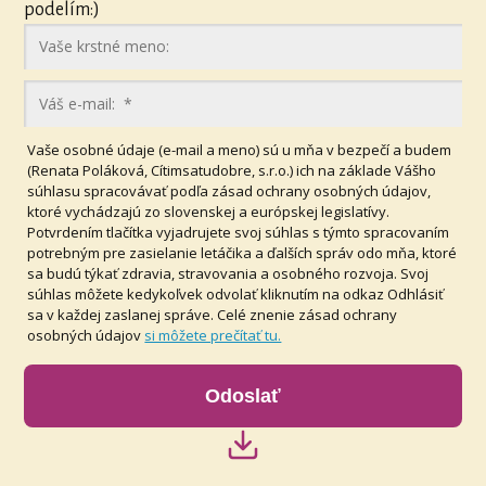
podelím:)
Vaše osobné údaje (e-mail a meno) sú u mňa v bezpečí a budem
(Renata Poláková, Cítimsatudobre, s.r.o.) ich na základe Vášho
súhlasu spracovávať podľa zásad ochrany osobných údajov,
ktoré vychádzajú zo slovenskej a európskej legislatívy.
Potvrdením tlačítka vyjadrujete svoj súhlas s týmto spracovaním
potrebným pre zasielanie letáčika a ďalších správ odo mňa, ktoré
sa budú týkať zdravia, stravovania a osobného rozvoja. Svoj
súhlas môžete kedykoľvek odvolať kliknutím na odkaz Odhlásiť
sa v každej zaslanej správe. Celé znenie zásad ochrany
osobných údajov
si môžete prečítať tu.
Odoslať