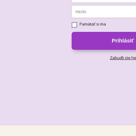
Pamätať si ma
Prihlásiť
Zabudli ste h