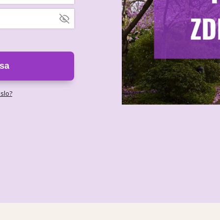
 sa
eslo?