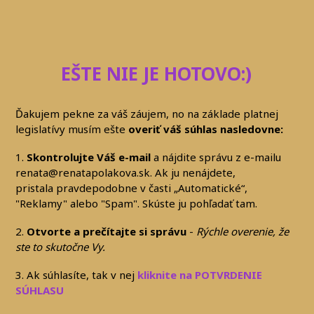
EŠTE NIE JE HOTOVO:)
Ďakujem pekne za váš záujem, no na základe platnej
legislatívy musím ešte
overiť váš súhlas nasledovne:
1.
Skontrolujte Váš e-mail
a nájdite správu z e-mailu
renata@renatapolakova.sk. Ak ju nenájdete,
pristala pravdepodobne v časti „Automatické“,
"Reklamy" alebo "Spam". Skúste ju pohľadať tam.
2.
Otvorte a prečítajte si správu
-
Rýchle overenie, že
ste to skutočne Vy.
3. Ak súhlasíte, tak v nej
kliknite na POTVRDENIE
SÚHLASU