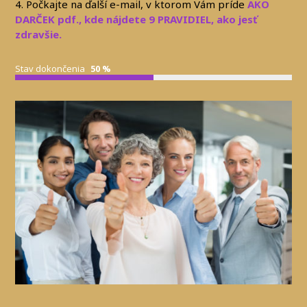
4. Počkajte na ďalší e-mail, v ktorom Vám
príde
AKO
DARČEK pdf., kde nájdete 9 PRAVIDIEL, ako jesť
zdravšie.
Stav dokončenia
50 %