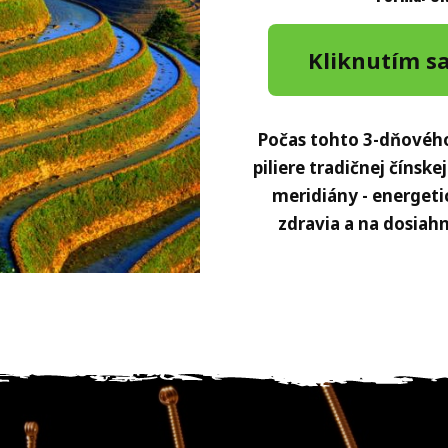
Kliknutím sa
Počas tohto 3-dňového
piliere tradičnej čínsk
meridiány - energeti
zdravia a na dosiah