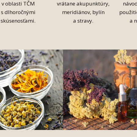
v oblasti TČM
vrátane akupunktúry,
návo
s dlhoročnými
meridiánov, bylín
použiti
skúsenosťami.
a stravy.
a 