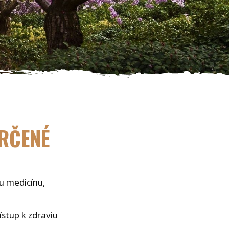
URČENÉ
u medicínu,
ístup k zdraviu