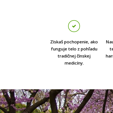
Získaš pochopenie, ako
Nau
funguje telo z pohľadu
t
tradičnej čínskej
har
medicíny.