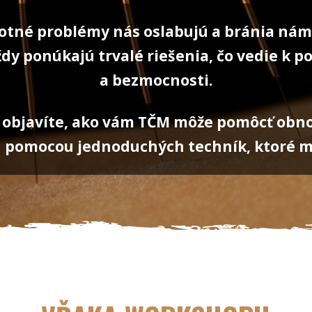
votné problémy nás oslabujú a bránia nám
ždy ponúkajú trvalé riešenia, čo vedie k po
a bezmocnosti.
objavíte, ako vám TČM môže pomôcť obnov
 pomocou jednoduchých techník, ktoré mô