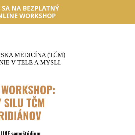
 SA NA BEZPLATNÝ
NLINE
WORKSHOP
SKA MEDICÍNA (TČM)
E V TELE A MYSLI.
Ý WORKSHOP:
 SILU TČM
RIDIÁNOV
NLINE samoštúdium