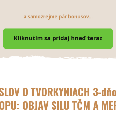
a samozrejme pár bonusov...
Kliknutím sa pridaj hneď teraz
SLOV O TVORKYNIACH
3-dň
PU: OBJAV SILU TČM A ME