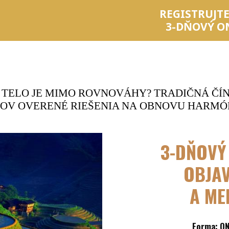
REGISTRUJTE
3-DŇOVÝ O
E TELO JE MIMO ROVNOVÁHY?
TRADIČNÁ ČÍN
KOV
OVERENÉ RIEŠENIA NA OBNOVU HARMÓNI
3-DŇOV
OBJAV
A ME
Forma: O