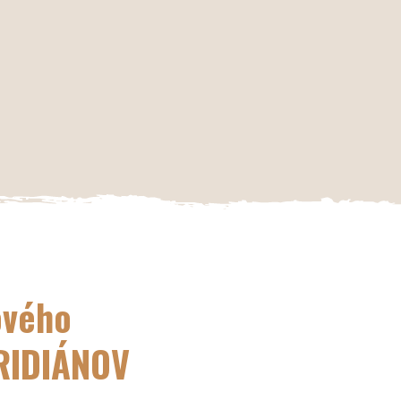
ového
RIDIÁNOV