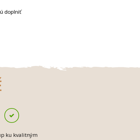
ú doplniť
É
up ku kvalitným