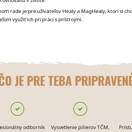
rovnováhu v živote.
om rade je pre užívateľov Healy a MagHealy, ktorí si chc
ieľom využiť ich pri práci s prístrojmi.
ČO JE PRE TEBA PRIPRAVEN
esionálny odborník
Vysvetlenie pilierov TČM,
Príst