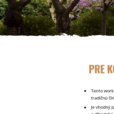
PRE K
Tento works
tradičnú čí
Je vhodný pr