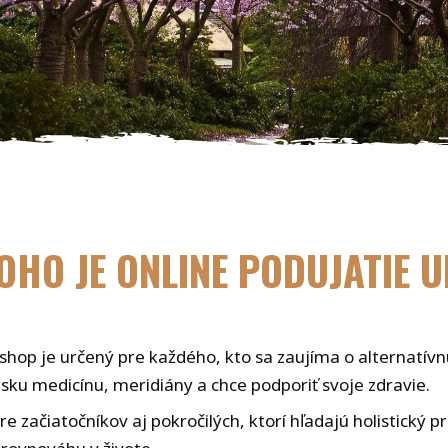
OHO JE ONLINE PODUJATIE 
hop je určený pre každého, kto sa zaujíma o alternatívn
nsku medicínu, meridiány a chce podporiť svoje zdravie.
e začiatočníkov aj pokročilých, ktorí hľadajú holistický pr