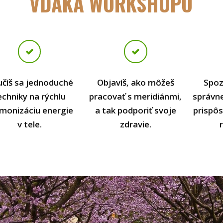
VĎAKA WORKSHOPU
číš sa jednoduché
Objavíš, ako môžeš
Spoz
echniky na rýchlu
pracovať s meridiánmi,
správne
monizáciu energie
a tak podporiť svoje
prispôs
v tele.
zdravie.