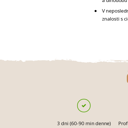
a dlhodobú 
V neposledn
znalosti s c
3 dni (60-90 min denne)
Prof