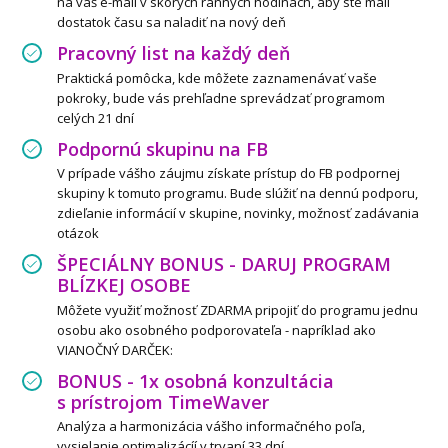
na váš e-mail v skorých ranných hodinách, aby ste mali
dostatok času sa naladiť na nový deň
Pracovný list na každý deň
Praktická pomôcka, kde môžete zaznamenávať vaše
pokroky, bude vás prehľadne sprevádzať programom
celých 21 dní
Podpornú skupinu na FB
V prípade vášho záujmu získate prístup do FB podpornej
skupiny k tomuto programu. Bude slúžiť na dennú podporu,
zdieľanie informácií v skupine, novinky, možnosť zadávania
otázok
ŠPECIÁLNY BONUS - DARUJ PROGRAM
BLÍZKEJ OSOBE
Môžete využiť možnosť ZDARMA pripojiť do programu jednu
osobu ako osobného podporovateľa - napríklad ako
VIANOČNÝ DARČEK:
BONUS - 1x osobná konzultácia
s prístrojom TimeWaver
Analýza a harmonizácia vášho informačného poľa,
vysielanie optimalizácíí v trvaní 33 dní.