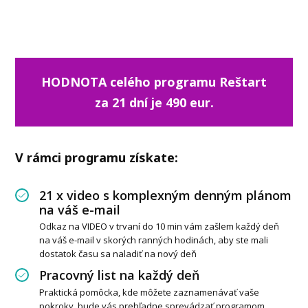
HODNOTA celého programu Reštart
za 21 dní
je 490 eur.
V rámci programu získate:
21 x video s komplexným denným plánom
na váš e-mail
Odkaz na VIDEO v trvaní do 10 min vám zašlem každý deň
na váš e-mail v skorých ranných hodinách, aby ste mali
dostatok času sa naladiť na nový deň
Pracovný list na každý deň
Praktická pomôcka, kde môžete zaznamenávať vaše
pokroky, bude vás prehľadne sprevádzať programom