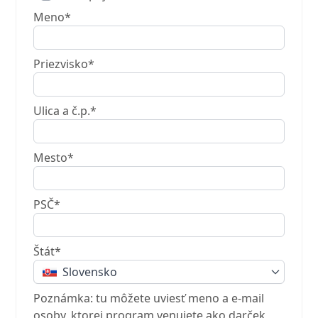
Meno*
Priezvisko*
Ulica a č.p.*
Mesto*
PSČ*
Štát*
Slovensko
Poznámka: tu môžete uviesť meno a e-mail
osoby, ktorej program venujete ako darček