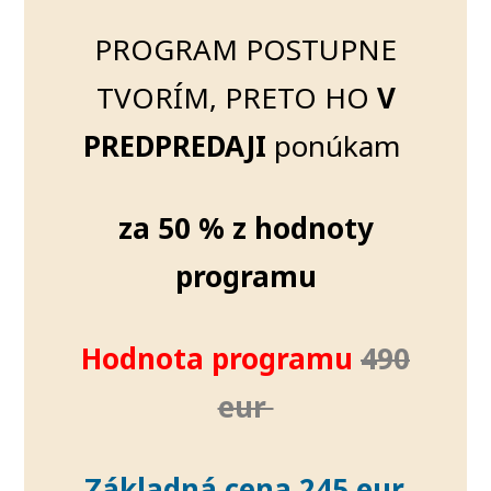
PROGRAM POSTUPNE
TVORÍM, PRETO HO
V
PREDPREDAJI
ponúkam
za 50 % z hodnoty
programu
Hodnota programu
490
eur
Základná cena 245 eur.