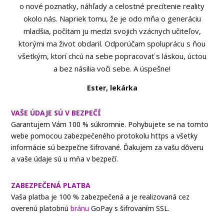
o nové poznatky, náhľady a celostné precítenie reality
okolo nás. Napriek tomu, že je odo mňa o generáciu
mladšia, počítam ju medzi svojich vzácnych učiteľov,
ktorými ma život obdaril. Odporúčam spoluprácu s ňou
všetkým, ktorí chcú na sebe popracovať s láskou, úctou
a bez násilia voči sebe. A úspešne!
Ester, lekárka
VAŠE ÚDAJE SÚ V BEZPEČÍ
Garantujem Vám 100 % súkromnie. Pohybujete se na tomto
webe pomocou zabezpečeného protokolu https a všetky
informácie sú bezpečne šifrované. Ďakujem za vašu dôveru
a vaše údaje sú u mňa v bezpečí.
ZABEZPEČENÁ PLATBA
Vaša platba je 100 % zabezpečená a je realizovaná cez
overenú platobnú
bránu
GoPay s šifrovaním SSL.