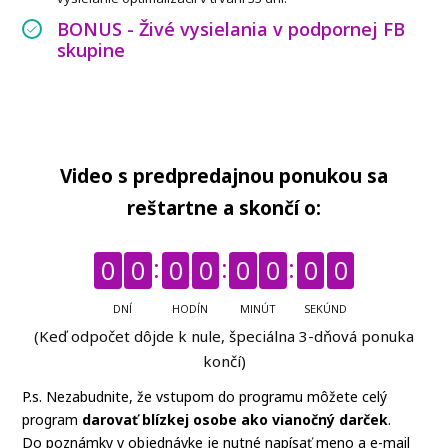
BONUS - Živé vysielania v podpornej FB
skupine
Video s predpredajnou ponukou sa
reštartne a skončí o:
0
0
0
0
0
0
0
0
DNÍ
HODÍN
MINÚT
SEKÚND
(Keď odpočet dôjde k nule, špeciálna 3-dňová ponuka
končí)
P.s. Nezabudnite, že vstupom do programu môžete celý
program
darovať blízkej osobe ako vianočný darček
.
Do poznámky v objednávke je nutné napísať meno a e-mail