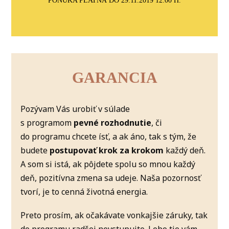
PONUKA PLATNÁ DO 29.11.2019 12:00 H.
GARANCIA
Pozývam Vás urobiť v súlade
s programom
pevné rozhodnutie
, či
do programu chcete ísť, a ak áno, tak s tým, že
budete
postupovať krok za krokom
každý deň.
A som si istá, ak pôjdete spolu so mnou každý
deň, pozitívna zmena sa udeje. Naša pozornosť
tvorí, je to cenná životná energia.
Preto prosím, ak očakávate vonkajšie záruky, tak