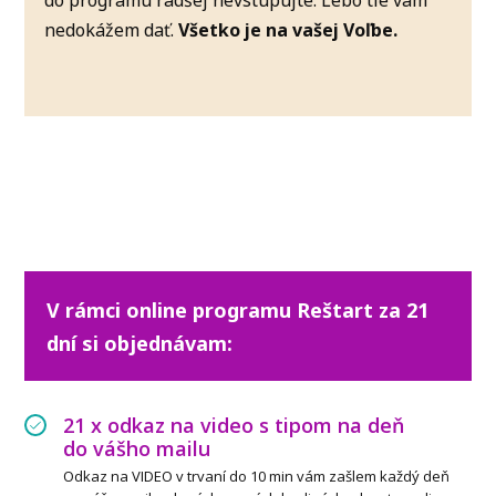
do programu radšej nevstupujte. Lebo tie vám
nedokážem dať.
Všetko je na vašej Voľbe.
V rámci online programu Reštart za 21
dní si objednávam:
21 x odkaz na video s tipom na deň
do vášho mailu
Odkaz na VIDEO v trvaní do 10 min vám zašlem každý deň