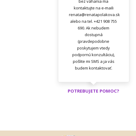
bez váhania ma
kontaktujte na e-maili
renata@renatapolakova.sk
alebo na tel. +421 908 755
690. Ak nebudem
dostupná
(pravdepodobne
poskytujem vtedy
podpornú konzultáciu),
pošlite mi SMS a ja vás
budem kontaktovať.
POTREBUJETE POMOC?