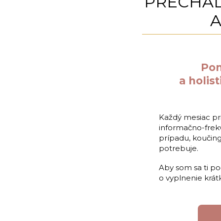
PRECHÁ
A
Pom
a holis
Každý mesiac pr
informačno-frek
prípadu, koučin
potrebuje.
Aby som sa ti po
o vyplnenie krát