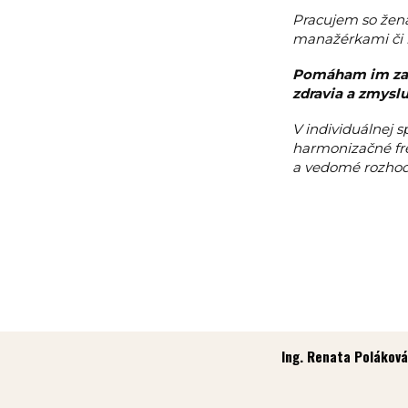
Pracujem so žena
manažérkami či k
Pomáham im zasta
zdravia a zmyslu
V individuálnej 
harmonizačné fre
a vedomé rozhod
Ing. Renata Polákov