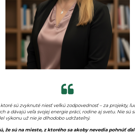
ktoré sú zvyknuté niesť veľkú zodpovednosť – za projekty, ľud
 a dávajú veľa svojej energie práci, rodine aj svetu. Nie sú sl
del výkonu už nie je dlhodobo udržateľný.
jú, že sú na mieste, z ktorého sa akoby nevedia pohnúť ďal