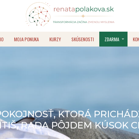
IO
MOJA PONUKA
KURZY
SKÚSENOSTI
ZDARMA
KO
POKOJNOSŤ, KTORÁ PRICHÁD
CÍTIŠ, RADA PÔJDEM KÚSOK C