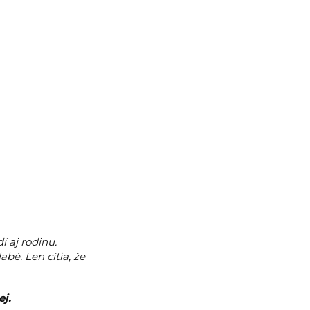
í aj rodinu.
abé. Len cítia, že
ej.