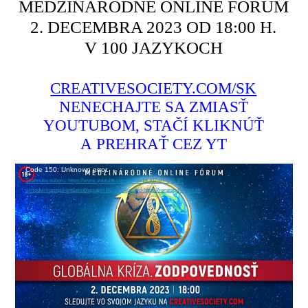
MEDZINÁRODNÉ ONLINE FÓRUM
2. DECEMBRA 2023 OD 18:00 H.
V 100 JAZYKOCH
CREATIVESOCIETY.COM/SK
NENECHAJTE SA ZMIASŤ
YOUTUBOM, STAČÍ KLIKNÚŤ
A PREHRAŤ CEZ YT
Video
Code 150: Unknown error.
Stiahnutie súboru: https://www.youtube.com/embed/K10ZnH-QG_8?
prehrávač
wmode=transparent&enablejsapi=1&rel=0&origin=https://renatapolakova.sk