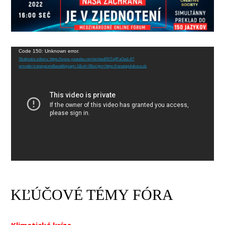
Video
Code 150: Unknown error.
Stiahnutie súboru: https://www.youtube.com/embed/WZq4FaOed-A?
prehrávač
wmode=transparent&enablejsapi=1&rel=0&origin=https://renatapolakova.sk
KĽÚČOVÉ TÉMY FÓRA